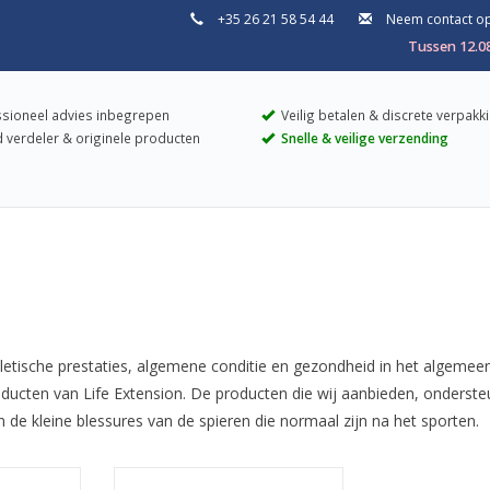
+35 26 21 58 54 44
Neem contact o
Tussen 12.0
sioneel advies inbegrepen
Veilig betalen & discrete verpakk
 verdeler & originele producten
Snelle & veilige verzending
letische prestaties, algemene conditie en gezondheid in het algemeen
roducten van Life Extension. De producten die wij aanbieden, onders
 de kleine blessures van de spieren die normaal zijn na het sporten.