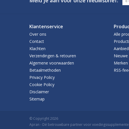
Meld je aan voor onze nieuwsbrief:
Klantenservice
Produ
Over ons
Alle pro
Contact
Product
Klachten
Aanbied
Verzendingen & retouren
Nieuwe 
Algemene voorwaarden
Merken
Betaalmethoden
RSS-fee
Privacy Policy
Cookie Policy
Disclaimer
Sitemap
© Copyright 2026
Apran
- Dé betrouwbare partner voor voedingssupplemente