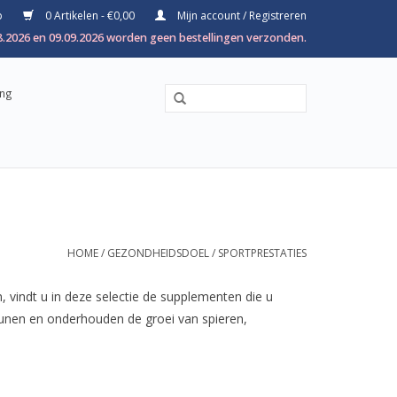
p
0 Artikelen - €0,00
Mijn account / Registreren
8.2026 en 09.09.2026 worden geen bestellingen verzonden.
ing
HOME
/
GEZONDHEIDSDOEL
/
SPORTPRESTATIES
, vindt u in deze selectie de supplementen die u
teunen en onderhouden de groei van spieren,