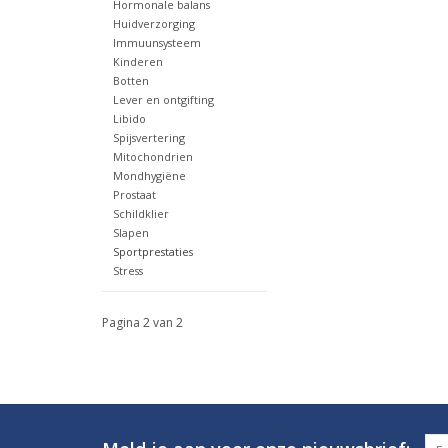
Hormonale balans
Huidverzorging
Immuunsysteem
Kinderen
Botten
Lever en ontgifting
Libido
Spijsvertering
Mitochondrien
Mondhygiëne
Prostaat
Schildklier
Slapen
Sportprestaties
Stress
Pagina 2 van 2