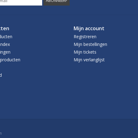
ABONNEERF
cten
Mijn account
ducten
Registreren
index
Mijn bestellingen
ingen
Mijn tickets
producten
Mijn verlanglijst
d
n