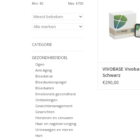
Min: €
0
Max: €
700
CATEGORIE
GEZONDHEIDSDOEL
Ogen
VIVOBASE Vivoba
Anti-Aging
Schwarz
Bloeddruk
€290,00
Bloedsuikerspiegel
Bloedvaten
Emotionele gezondheid
Ontstekingen
Gewichtsmanagement
Gewrichten
Hersenen en zenuwen
Haar en nagelverzorging
Urinewegen en nieren
Hart