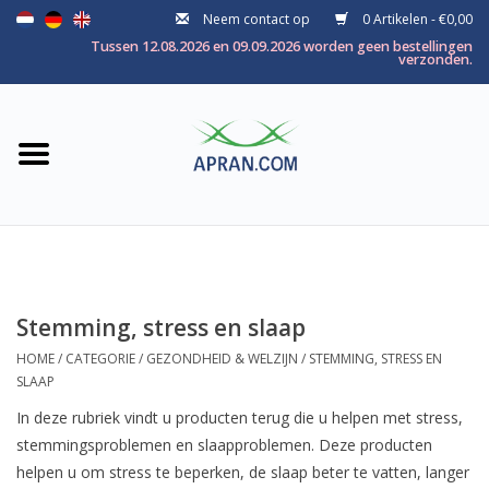
Neem contact op
0 Artikelen - €0,00
Home
Tussen 12.08.2026 en 09.09.2026 worden geen bestellingen
verzonden.
Categorie
Gezondheidsdoel
Merken
Stemming, stress en slaap
HOME
/
CATEGORIE
/
GEZONDHEID & WELZIJN
/
STEMMING, STRESS EN
SLAAP
In deze rubriek vindt u producten terug die u helpen met stress,
stemmingsproblemen en slaapproblemen. Deze producten
helpen u om stress te beperken, de slaap beter te vatten, langer