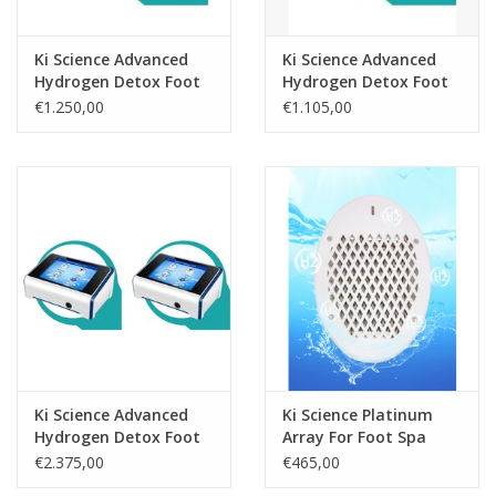
Ki Science Advanced
Ki Science Advanced
Hydrogen Detox Foot
Hydrogen Detox Foot
Spa, included 1x
Spa, Included 1x
€1.250,00
€1.105,00
Platinum Array
Standard Array
Ki Science Advanced
Ki Science Platinum
Hydrogen Detox Foot
Array For Foot Spa
Spa, Included 1x
€2.375,00
€465,00
Platinum Array, 2-pack