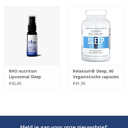
RHO nutrition
Relaxium® Sleep, 60
Liposomal Sleep
Veganistische capsules
Formula, 30 ml
€42,00
€41,50
Meld je aan voor onze nieuwsbrief: