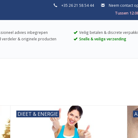
+35 26 21 58 54 44
Neem contact o
Tussen 12.0
sioneel advies inbegrepen
Veilig betalen & discrete verpakk
 verdeler & originele producten
Snelle & veilige verzending
DIEET & ENERGIE
A