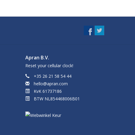
Apran B.V.
Reset your cellular clock!
+35 26 21 58 54 44
hello@apran.com
KvK 61737186
BTW NL854468006B01