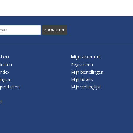
ABONNEERF
cten
Mijn account
ducten
Registreren
index
Mijn bestellingen
ingen
Mijn tickets
producten
Mijn verlanglijst
d