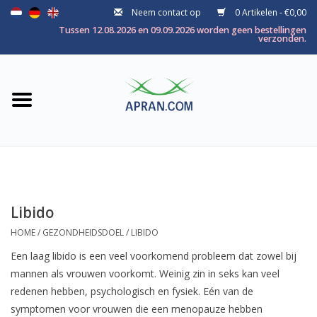
Neem contact op
0 Artikelen - €0,00
Home
Tussen 12.08.2026 en 09.09.2026 worden geen bestellingen
verzonden.
Categorie
Gezondheidsdoel
Merken
Libido
HOME
/
GEZONDHEIDSDOEL
/
LIBIDO
Een laag libido is een veel voorkomend probleem dat zowel bij
mannen als vrouwen voorkomt. Weinig zin in seks kan veel
redenen hebben, psychologisch en fysiek. Eén van de
symptomen voor vrouwen die een menopauze hebben