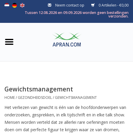
Neem contact op
0 Artikelen - €0,00
Home
Tussen 12.08.2026 en 09.09.2026 worden geen bestellingen
verzonden.
Categorie
Gezondheidsdoel
Merken
Gewichtsmanagement
HOME
/
GEZONDHEIDSDOEL
/
GEWICHTSMANAGEMENT
Het verliezen van gewicht is één van de hoofdonderwerpen van
onderzoeken, gesprekken, in elk tijdschrift en in elke talk show.
Mensen worden verteld dat ze allerlei rare oefeningen moeten
doen om dat perfecte figuur te krijgen waar ze van dromen,