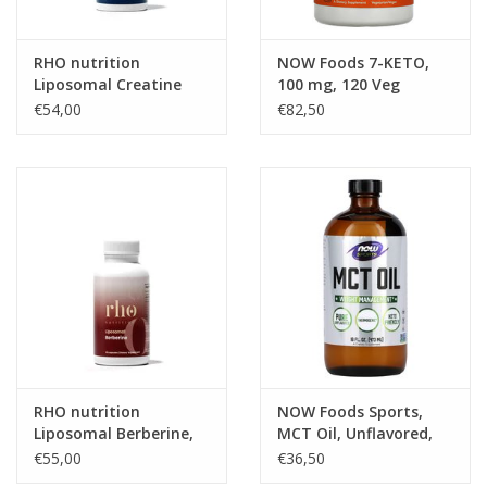
RHO nutrition
NOW Foods 7-KETO,
Liposomal Creatine
100 mg, 120 Veg
Monohydrate, 450 ml
Capsules
€54,00
€82,50
RHO nutrition
NOW Foods Sports,
Liposomal Berberine,
MCT Oil, Unflavored,
60 Capsules
16 fl oz (473 ml)
€55,00
€36,50