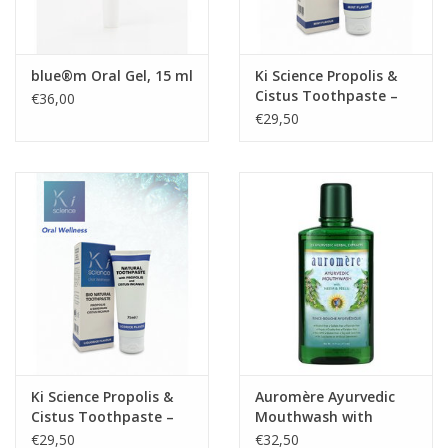
blue®m Oral Gel, 15 ml
Ki Science Propolis &
Cistus Toothpaste –
€36,00
Mint Flavour, 75ml
€29,50
Ki Science Propolis &
Auromère Ayurvedic
Cistus Toothpaste –
Mouthwash with
Liquorice Flavour, 75ml
Neem & Peelu, 16 oz
€29,50
€32,50