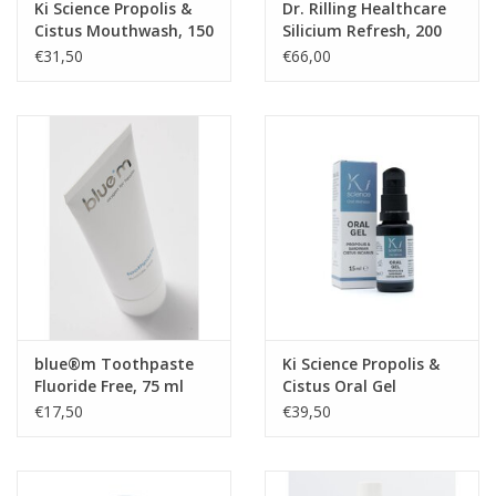
Ki Science Propolis &
Dr. Rilling Healthcare
Cistus Mouthwash, 150
Silicium Refresh, 200
ml
ml, 3-pack
€31,50
€66,00
blue®m Toothpaste
Ki Science Propolis &
Fluoride Free, 75 ml
Cistus Oral Gel
€17,50
€39,50