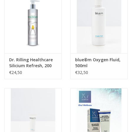
Dr. Rilling Healthcare
blue®m Oxygen Fluid,
Silicium Refresh, 200
500ml
ml
€24,50
€32,50