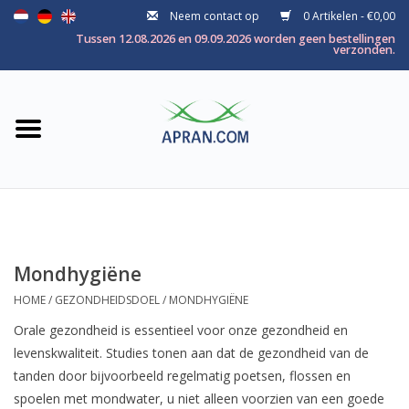
Neem contact op
0 Artikelen - €0,00
Home
Tussen 12.08.2026 en 09.09.2026 worden geen bestellingen
verzonden.
Categorie
Gezondheidsdoel
Merken
Mondhygiëne
HOME
/
GEZONDHEIDSDOEL
/
MONDHYGIËNE
Orale gezondheid is essentieel voor onze gezondheid en
levenskwaliteit. Studies tonen aan dat de gezondheid van de
tanden door bijvoorbeeld regelmatig poetsen, flossen en
spoelen met mondwater, u niet alleen voorzien van een goede