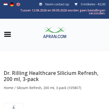
Neem contact op
0 Artikelen - €0,00
Home
Tussen 12.08.2026 en 09.09.2026 worden geen bestellingen
verzonden.
Categorie
Gezondheidsdoel
Merken
Dr. Rilling Healthcare Silicium Refresh,
200 ml, 3-pack
Home
/
Silicium Refresh, 200 ml, 3-pack
(105807)