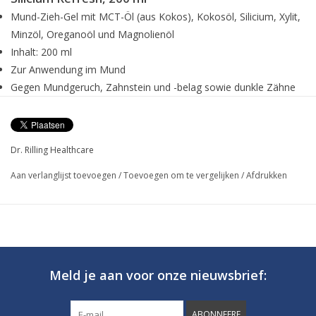
Mund-Zieh-Gel mit MCT-Öl (aus Kokos), Kokosöl, Silicium, Xylit,
Minzöl, Oreganoöl und Magnolienöl
Inhalt: 200 ml
Zur Anwendung im Mund
Gegen Mundgeruch, Zahnstein und -belag sowie dunkle Zähne
Für eine hervorragende Mundhygiene
Inhaltsstoffe:
Dr. Rilling Healthcare
Caprylic / capric triglyceride (MCT-Öl), Cocos nucifera oil
Aan verlanglijst toevoegen
/
Toevoegen om te vergelijken
/
Afdrukken
(Kokosöl), Silica (Silicium), Xylitol (Xylit), Mentha arvensis leaf oil
(Minzöl), Origanum vulgare oil (Oreganoöl), Michelia alba flower
(Magnolienöl), Aqua, Linalool, Limonene, Geraniol.
Dosierung und Anwendung:
2-3 Hübe des Gels direkt in den Mund geben und 5-10 Minuten
Meld je aan voor onze nieuwsbrief:
im Mund bewegen. Ausspucken und Mund mit Wasser
ausspülen. Nicht schlucken!
ABONNEERF