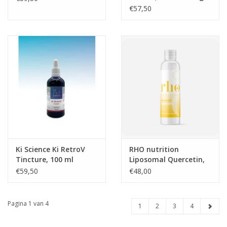
approx.
€57,50
Ki Science Ki RetroV
RHO nutrition
Tincture, 100 ml
Liposomal Quercetin,
180 ml
€59,50
€48,00
Pagina 1 van 4
1
2
3
4