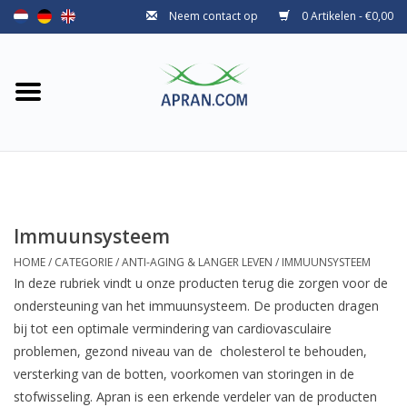
Neem contact op
0 Artikelen - €0,00
Home
Categorie
Gezondheidsdoel
Merken
Immuunsysteem
HOME
/
CATEGORIE
/
ANTI-AGING & LANGER LEVEN
/
IMMUUNSYSTEEM
In deze rubriek vindt u onze producten terug die zorgen voor de
ondersteuning van het immuunsysteem. De producten dragen
bij tot een optimale vermindering van cardiovasculaire
problemen, gezond niveau van de cholesterol te behouden,
versterking van de botten, voorkomen van storingen in de
stofwisseling. Apran is een erkende verdeler van de producten