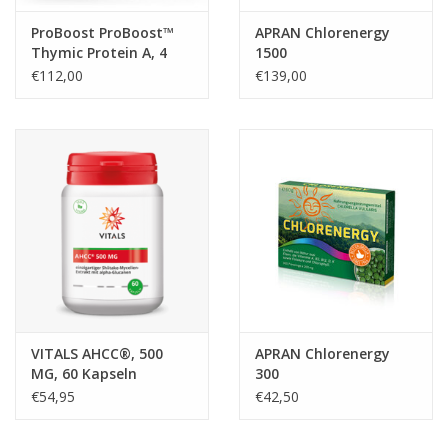
ProBoost ProBoost™
APRAN Chlorenergy
Thymic Protein A, 4
1500
mcg 30 packets
€112,00
€139,00
VITALS AHCC®, 500
APRAN Chlorenergy
MG, 60 Kapseln
300
€54,95
€42,50