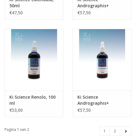
50ml
Andrographis+
(Ethanol)
€47,50
€57,50
Ki Science Renolo, 100
Ki Science
ml
Andrographis+
(glycerine), 100 ml
€53,00
€57,50
Pagina 1 van 2
1
2