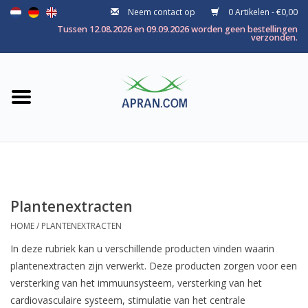
Neem contact op
0 Artikelen - €0,00
Home
Tussen 12.08.2026 en 09.09.2026 worden geen bestellingen
verzonden.
Categorie
Gezondheidsdoel
Merken
Plantenextracten
HOME
/
PLANTENEXTRACTEN
In deze rubriek kan u verschillende producten vinden waarin
plantenextracten zijn verwerkt. Deze producten zorgen voor een
versterking van het immuunsysteem, versterking van het
cardiovasculaire systeem, stimulatie van het centrale