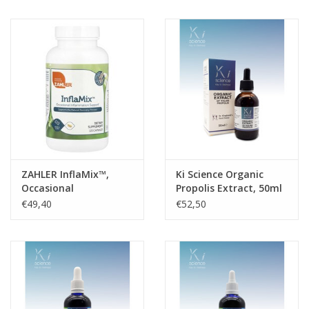
ZAHLER InflaMix™,
Ki Science Organic
Occasional
Propolis Extract, 50ml
Inflammation Support,
€49,40
€52,50
120 Capsules