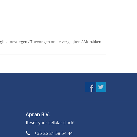
glijst toevoegen
/
Toevoegen om te vergelijken
/
Afdrukken
Apran B.V.
Reset your cellular clock!
+35 26 21 58 54 44