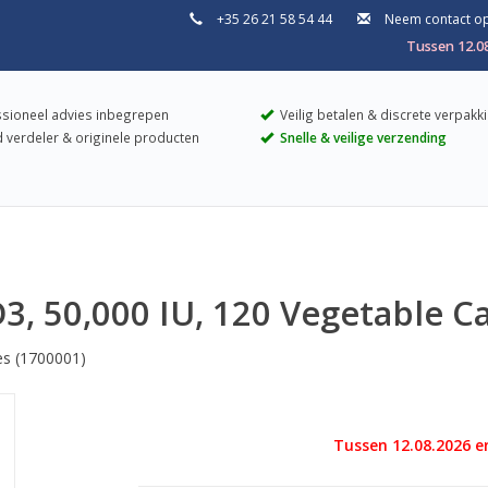
+35 26 21 58 54 44
Neem contact o
Tussen 12.0
sioneel advies inbegrepen
Veilig betalen & discrete verpakk
 verdeler & originele producten
Snelle & veilige verzending
3, 50,000 IU, 120 Vegetable C
es
(1700001)
Tussen 12.08.2026 e