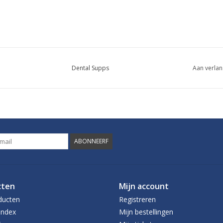
Dental Supps
Aan verlan
ABONNEERF
cten
Mijn account
ducten
Registreren
index
Mijn bestellingen