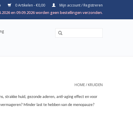
p
0 Artikelen - €0,00
Mijn account / Registreren
8.2026 en 09.09.2026 worden geen bestellingen verzonden.
ing
HOME
/
KRUIDEN
s, strakke huid, gezonde aderen, anti-aging effect en voor
 te vermageren? Minder last te hebben van de menopauze?