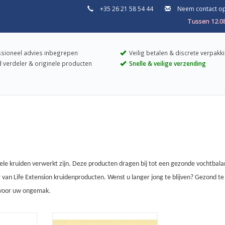
+35 26 21 58 54 44
Neem contact o
Tussen 12.0
sioneel advies inbegrepen
Veilig betalen & discrete verpakk
 verdeler & originele producten
Snelle & veilige verzending
ele kruiden verwerkt zijn. Deze producten dragen bij tot een gezonde vochtbalan
r van Life Extension kruidenproducten. Wenst u langer jong te blijven? Gezond
 voor uw ongemak.