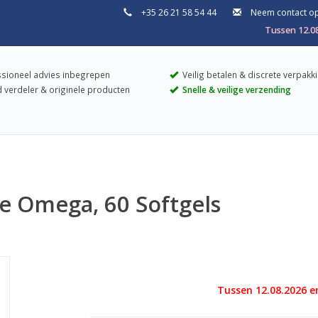
+35 26 21 58 54 44
Neem contact o
Tussen 12.0
sioneel advies inbegrepen
Veilig betalen & discrete verpakk
 verdeler & originele producten
Snelle & veilige verzending
ee Omega, 60 Softgels
Tussen 12.08.2026 e