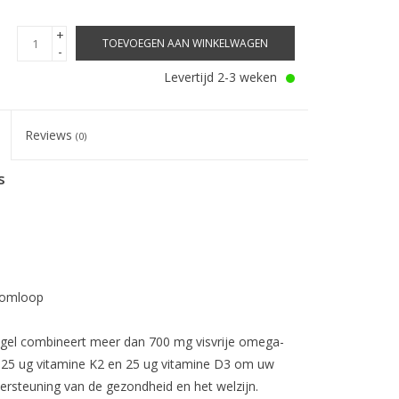
+
TOEVOEGEN AAN WINKELWAGEN
-
Levertijd 2-3 weken
Reviews
(0)
s
somloop
el combineert meer dan 700 mg visvrije omega-
25 ug vitamine K2 en 25 ug vitamine D3 om uw
rsteuning van de gezondheid en het welzijn.