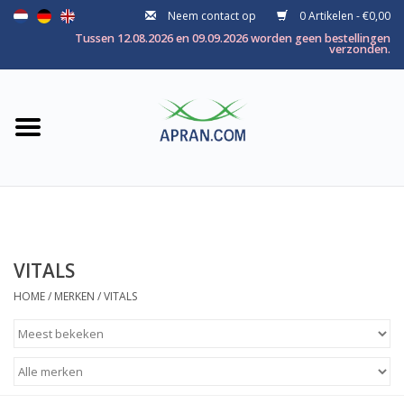
Neem contact op
0 Artikelen - €0,00
Home
Tussen 12.08.2026 en 09.09.2026 worden geen bestellingen
verzonden.
Categorie
Gezondheidsdoel
Merken
VITALS
HOME
/
MERKEN
/
VITALS