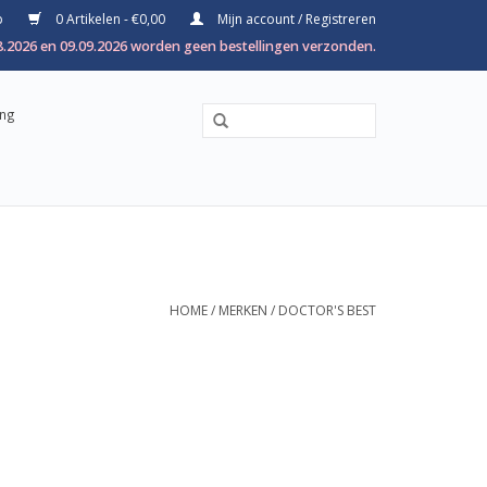
p
0 Artikelen - €0,00
Mijn account / Registreren
8.2026 en 09.09.2026 worden geen bestellingen verzonden.
ing
HOME
/
MERKEN
/
DOCTOR'S BEST