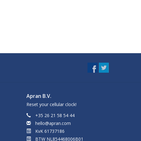
Apran B.V.
Reset your cellular clock!
+35 26 21 58 54 44
hello@apran.com
KvK 61737186
BTW NL854468006B01