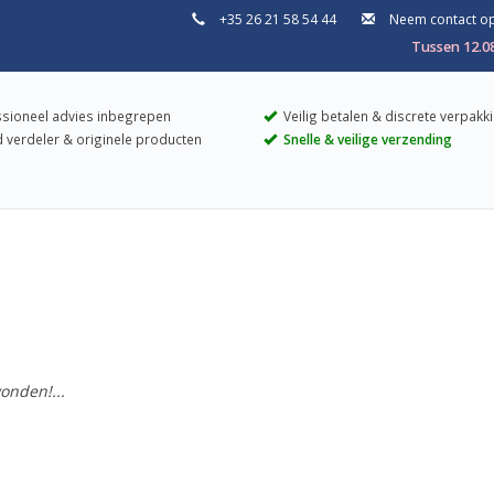
+35 26 21 58 54 44
Neem contact o
Tussen 12.0
sioneel advies inbegrepen
Veilig betalen & discrete verpakk
 verdeler & originele producten
Snelle & veilige verzending
onden!...