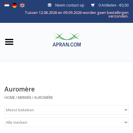
Neem contact op
0 Artikelen - €0,00
Home
Tussen 12.08.2026 en 09.09.2026 worden geen bestellingen
verzonden.
Categorie
Gezondheidsdoel
Merken
Auromère
HOME
/
MERKEN
/
AUROMÈRE