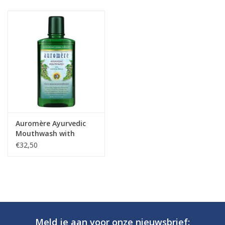
Auromère Ayurvedic
Mouthwash with
Neem & Peelu, 16 oz
€32,50
(473 ml)
Meld je aan voor onze nieuwsbrief: