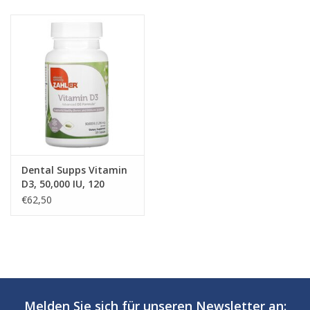
Dental Supps Vitamin
D3, 50,000 IU, 120
Vegetable Capsules
€62,50
Melden Sie sich für unseren Newsletter an: