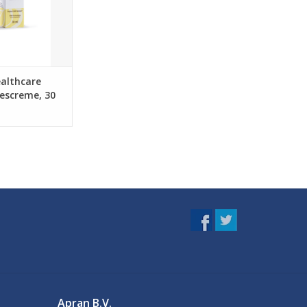
ealthcare
escreme, 30
Apran B.V.