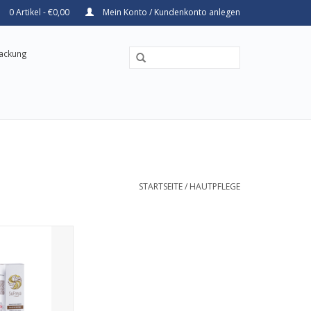
0 Artikel - €0,00
Mein Konto / Kundenkonto anlegen
packung
STARTSEITE
/
HAUTPFLEGE