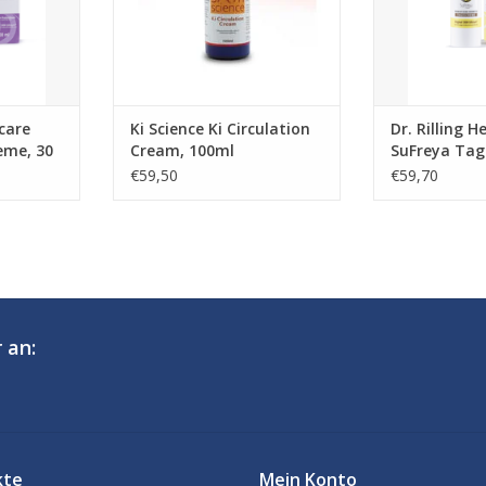
hcare
Ki Science Ki Circulation
Dr. Rilling H
eme, 30
Cream, 100ml
SuFreya Tag
ml
€59,50
€59,70
 an:
kte
Mein Konto