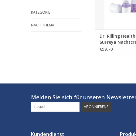
KATEGORIE
NACH THEMA
Dr. Rilling Healt
SuFreya Nachtcr
ml
€59,70
Melden Sie sich für unseren Newsletter
ABONNIERENF
Kundendienst
Produ