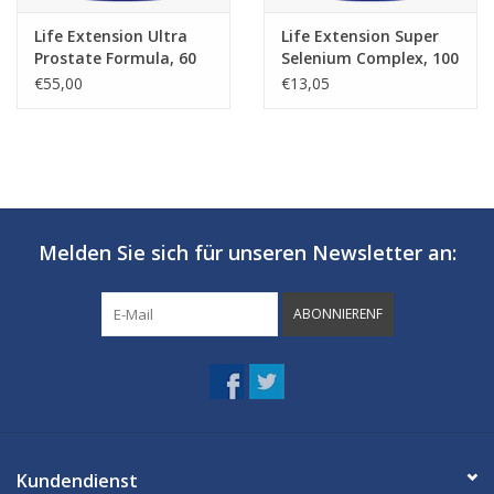
Life Extension Ultra
Life Extension Super
Prostate Formula, 60
Selenium Complex, 100
softgels
Vegetarian Capsules
€55,00
€13,05
Melden Sie sich für unseren Newsletter an:
ABONNIERENF
Kundendienst