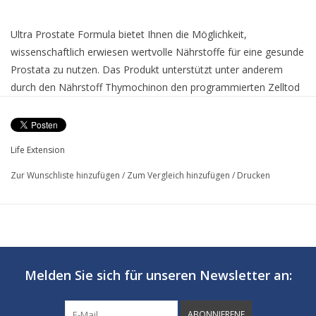
Ultra Prostate Formula bietet Ihnen die Möglichkeit,
wissenschaftlich erwiesen wertvolle Nährstoffe für eine gesunde
Prostata zu nutzen. Das Produkt unterstützt unter anderem
durch den Nährstoff Thymochinon den programmierten Zelltod
(Apoptose), indem es das Aufräumen der abgestorbenen
(seneszenten) Zellen möglich macht. Thymochinon ist ein
hochaktiver Wirkstoff, den man im Samen des Schwarzkümmels
Life Extension
findet. Sie profitieren mit Ultra Prostate Formula insgesamt von
elf wichtigen Inhaltsstoffen.
Zur Wunschliste hinzufügen
/
Zum Vergleich hinzufügen
/
Drucken
Ultra Prostate Formula: Programmierter Zelltod
Thymochinon trägt zu einem positiven Ablauf des
programmierten Zelltods (Apoptose) bei. Durch Thymochinon
Melden Sie sich für unseren Newsletter an:
werden alte Zellen besser aus der Prostata beseitigt. Zusätzlich
profitieren Sie von den Vorteilen von standardisierten Lignanen
ABONNIERENF