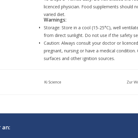
licenced physician. Food supplements should no
varied diet.
Warnings:
Storage: Store in a cool (15-25°C), well ventila
from direct sunlight. Do not use if the safety s
Caution: Always consult your doctor or licenced
pregnant, nursing or have a medical condition. 
surfaces and other ignition sources.
Ki Science
Zur Wu
 an: