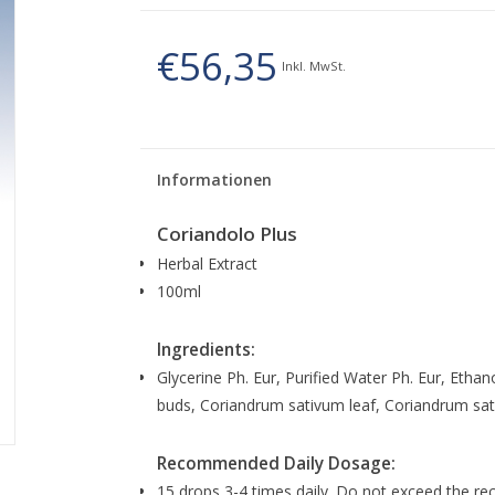
€56,35
Inkl. MwSt.
Informationen
Coriandolo Plus
Herbal Extract
100ml
Ingredients:
Glycerine Ph. Eur, Purified Water Ph. Eur, Etha
buds, Coriandrum sativum leaf, Coriandrum sa
Recommended Daily Dosage:
15 drops 3-4 times daily. Do not exceed the r