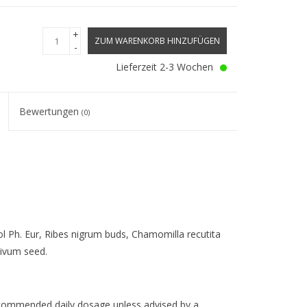
+
ZUM WARENKORB HINZUFÜGEN
-
Lieferzeit 2-3 Wochen
Bewertungen
(0)
nol Ph. Eur, Ribes nigrum buds, Chamomilla recutita
tivum seed.
ecommended daily dosage unless advised by a