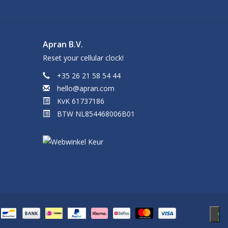
Apran B.V.
Reset your cellular clock!
+35 26 21 58 54 44
hello@apran.com
KvK 61737186
BTW NL854468006B01