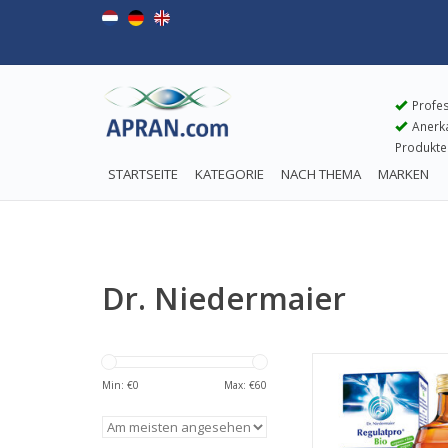
Profes
Anerkan
Produkte
STARTSEITE
KATEGORIE
NACH THEMA
MARKEN
Dr. Niedermaier
Min: €
0
Max: €
60