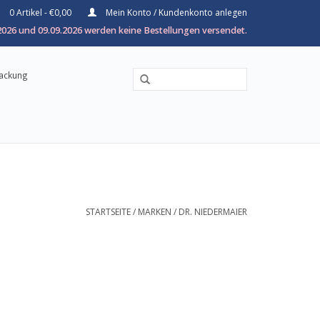
0 Artikel - €0,00
Mein Konto / Kundenkonto anlegen
026 und 09.09.2026 werden keine Bestellungen versendet.
packung
STARTSEITE
/
MARKEN
/
DR. NIEDERMAIER