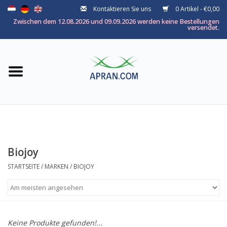
Kontaktieren Sie uns
0 Artikel - €0,00
Startseite
Zwischen dem 12.08.2026 und 09.09.2026 werden keine Bestellungen
versendet.
Kategorie
Nach thema
Marken
Biojoy
STARTSEITE
/
MARKEN
/
BIOJOY
Keine Produkte gefunden!...